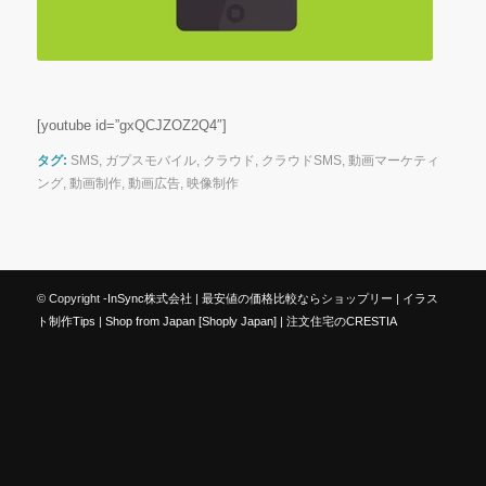
[youtube id=”gxQCJZOZ2Q4″]
タグ:
SMS
,
ガプスモバイル
,
クラウド
,
クラウドSMS
,
動画マーケティ
ング
,
動画制作
,
動画広告
,
映像制作
© Copyright -
InSync株式会社
|
最安値の価格比較ならショップリー
|
イラス
ト制作Tips
|
Shop from Japan [Shoply Japan]
|
注文住宅のCRESTIA