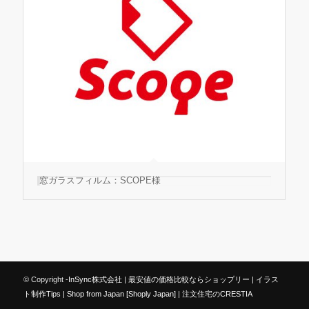
窓ガラスフィルム：SCOPE様
© Copyright -
InSync株式会社
|
最安値の価格比較ならショップリー
|
イラス
ト制作Tips
|
Shop from Japan [Shoply Japan]
|
注文住宅のCRESTIA