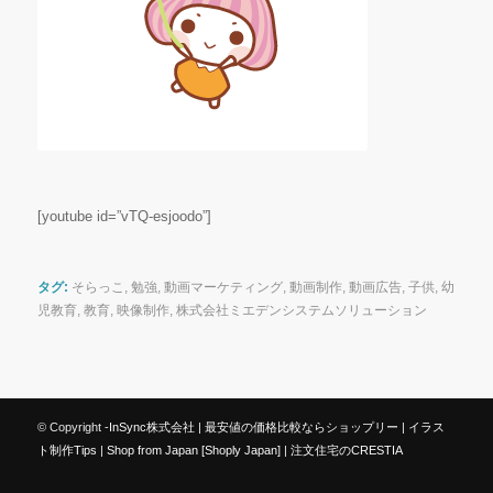
[youtube id=”vTQ-esjoodo”]
タグ:
そらっこ
,
勉強
,
動画マーケティング
,
動画制作
,
動画広告
,
子供
,
幼
児教育
,
教育
,
映像制作
,
株式会社ミエデンシステムソリューション
© Copyright -
InSync株式会社
|
最安値の価格比較ならショップリー
|
イラス
ト制作Tips
|
Shop from Japan [Shoply Japan]
|
注文住宅のCRESTIA